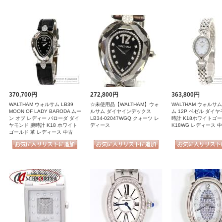
370,700円
272,800円
363,800円
WALTHAM ウォルサム LB39
☆未使用品【WALTHAM】ウォ
WALTHAM ウォルサ
MOON OF LADY BARODA ムー
ルサム ダイヤインデックス
ム 12P ベゼル ダイヤ
ン オブ レディー バローダ ダイ
LB34-02047WGQ クォーツ レ
時計 K18ホワイトゴ
ヤモンド 腕時計 K18 ホワイト
ディース
K18WG レディース 
ゴールド 革 レディース 中古