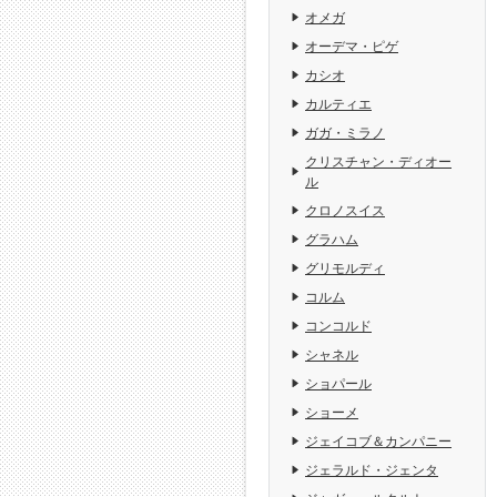
オメガ
オーデマ・ピゲ
カシオ
カルティエ
ガガ・ミラノ
クリスチャン・ディオー
ル
クロノスイス
グラハム
グリモルディ
コルム
コンコルド
シャネル
ショパール
ショーメ
ジェイコブ＆カンパニー
ジェラルド・ジェンタ