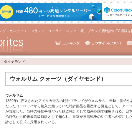
ング・カルティエ・フランクミューラー・ロジェ・等、ブランド腕時計のEC通販を
ツ（ダイヤモンド）
ウォルサム クォーツ（ダイヤモンド）
ウォルサム
1850年に設立されたアメルカ最古の時計ブランドがウォルサム。当時、供給や
だったヨーロッパから輸入に頼っていた時計部品を量産する拠点として、アーロ
が設立した。当時の移動手段だった鉄道時計として成果各国で採用される。日
治時代から舶来最高級時計として知られ、皇室が日清戦争の功労者への特注し
計として公式に採用されている。