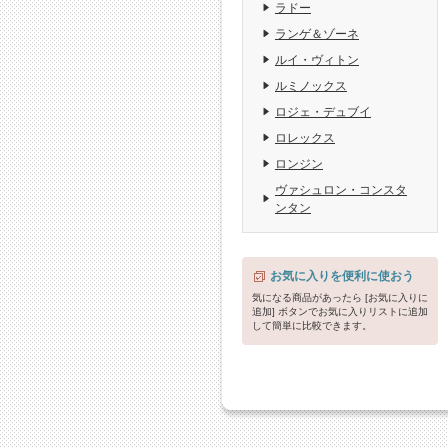
ラドー
ランゲ＆ゾーネ
ルイ・ヴィトン
ルミノックス
ロジェ・デュブイ
ロレックス
ロンジン
ヴァシュロン・コンスタ
ンタン
お気に入りを便利に使おう
気になる商品があったら [お気に入りに
追加] ボタンでお気に入りリストに追加
して簡単に比較できます。