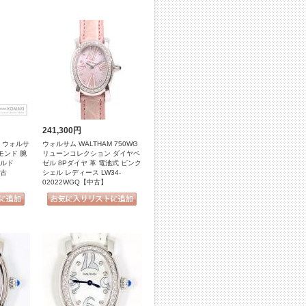
241,300円
ム ウォルサ
ウォルサム WALTHAM 750WG
モンド 腕
リューンコレクション ダイヤベ
ールド
ゼル 8Pダイヤ 革 電池式 ピンク
中古
シェル レディース LW34-
02022WGQ【中古】