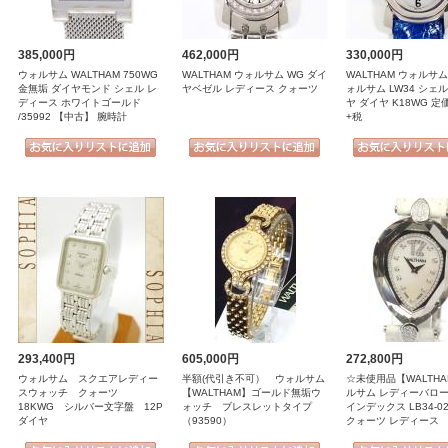
385,000円
462,000円
330,000円
ウォルサム WALTHAM 750WG
WALTHAM ウォルサム WG ダイ
WALTHAM ウォルサ
金無垢 ダイヤモンド シェル レ
ヤベゼル レディース クォーツ
ォルサム LW34 シェ
ディース ホワイトゴールド
ヤ ダイヤ K18WG 定
/35992 【中古】 腕時計
+税
293,400円
605,000円
272,800円
ウォルサム スクエアレディー
半額(代引き不可） ウォルサム
☆未使用品【WALTH
スウォッチ クォーツ
【WALTHAM】ゴールド無垢ウ
ルサム レディーバロー
18KWG シルバー文字盤 12P
ォッチ ブレスレットタイプ
インデックス LB34-0
ダイヤ
（93590）
クォーツ レディース