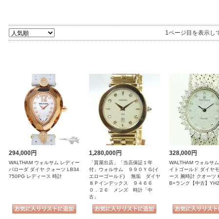
1ページ目を表示し
294,000円
1,280,000円
328,000円
WALTHAM ウォルサム レディー
「質屋出店」「当店保証１年
WALTHAM ウォルサム
バローダ ダイヤ クォーツ LB34
付」ウォルサム ９９０ＹＧ(イ
イトゴールド ダイヤモ
750PG レディース 時計
エローゴールド) 無垢 ダイヤ
ース 腕時計 クオーツ 
８Ｐインデックス ９４６６
B+ランク【中古】YH2
０．２６ メンズ 時計「中
古」