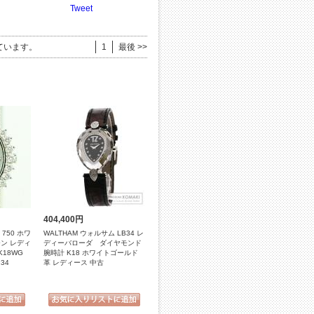
Tweet
ています。
1
最後 >>
404,400円
 750 ホワ
WALTHAM ウォルサム LB34 レ
ン レディ
ディーバローダ ダイヤモンド
K18WG
腕時計 K18 ホワイトゴールド
34
革 レディース 中古