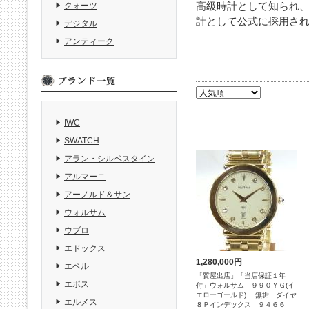
高級時計として知られ
クォーツ
計として公式に採用さ
デジタル
アンティーク
IWC
SWATCH
アラン・シルベスタイン
アルマーニ
アーノルド＆サン
ウォルサム
ウブロ
エドックス
1,280,000円
エベル
「質屋出店」「当店保証１年
エポス
付」ウォルサム ９９０ＹＧ(イ
エローゴールド) 無垢 ダイヤ
エルメス
８Ｐインデックス ９４６６