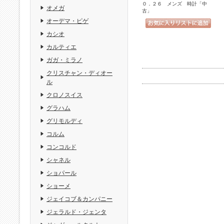
０．２６ メンズ 時計「中
オメガ
古」
オーデマ・ピゲ
カシオ
カルティエ
ガガ・ミラノ
クリスチャン・ディオー
ル
クロノスイス
グラハム
グリモルディ
コルム
コンコルド
シャネル
ショパール
ショーメ
ジェイコブ＆カンパニー
ジェラルド・ジェンタ