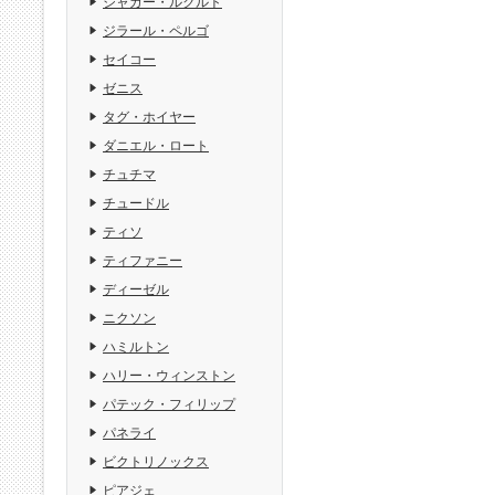
ジャガー・ルクルト
ジラール・ペルゴ
セイコー
ゼニス
タグ・ホイヤー
ダニエル・ロート
チュチマ
チュードル
ティソ
ティファニー
ディーゼル
ニクソン
ハミルトン
ハリー・ウィンストン
パテック・フィリップ
パネライ
ビクトリノックス
ピアジェ