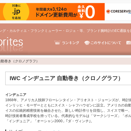
ング・カルティエ・フランクミューラー・ロジェ・等、ブランド腕時計のEC通販を
 自動巻き（クロノグラフ）
IWC インヂュニア 自動巻き（クロノグラフ）
インヂュニア
1868年、アメリカ人技師フローレンタイン・アリオスト・ジョーンズが、時計
インリッヒ・モーザーとともにスイス・シャフハウゼンに設立。アメリカの自
イスの伝統的精密技術を融合させた、新しい時計作りを目指し、スイスで唯一
時計技術者養成学校を持っている。代表的なモデルは「マークシリーズ」「ポ
「インヂュニア」「オーシャン2000」｢ダ・ヴィンチ｣。