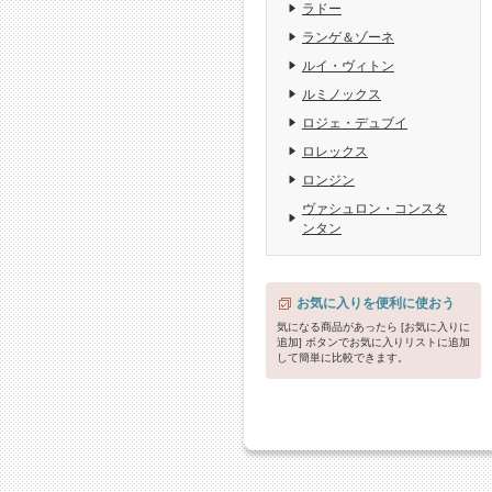
ラドー
ランゲ＆ゾーネ
ルイ・ヴィトン
ルミノックス
ロジェ・デュブイ
ロレックス
ロンジン
ヴァシュロン・コンスタ
ンタン
お気に入りを便利に使おう
気になる商品があったら [お気に入りに
追加] ボタンでお気に入りリストに追加
して簡単に比較できます。