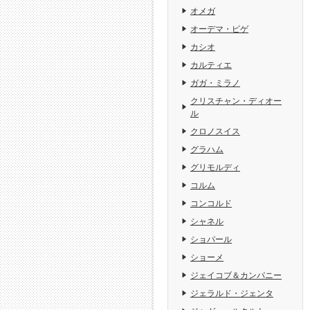
オメガ
オーデマ・ピゲ
カシオ
カルティエ
ガガ・ミラノ
クリスチャン・ディオー
ル
クロノスイス
グラハム
グリモルディ
コルム
コンコルド
シャネル
ショパール
ショーメ
ジェイコブ＆カンパニー
ジェラルド・ジェンタ