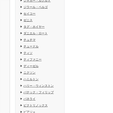
ジャガー・ルクルト
ジラール・ペルゴ
セイコー
ゼニス
タグ・ホイヤー
ダニエル・ロート
チュチマ
チュードル
ティソ
ティファニー
ディーゼル
ニクソン
ハミルトン
ハリー・ウィンストン
パテック・フィリップ
パネライ
ビクトリノックス
ピアジェ