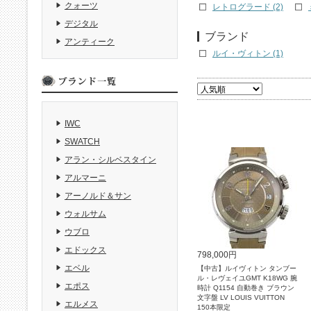
クォーツ
レトログラード (2)
デジタル
ブランド
アンティーク
ルイ・ヴィトン (1)
IWC
SWATCH
アラン・シルベスタイン
アルマーニ
アーノルド＆サン
ウォルサム
ウブロ
エドックス
798,000円
エベル
【中古】ルイヴィトン タンブー
ル・レヴェイユGMT K18WG 腕
エポス
時計 Q1154 自動巻き ブラウン
文字盤 LV LOUIS VUITTON
エルメス
150本限定