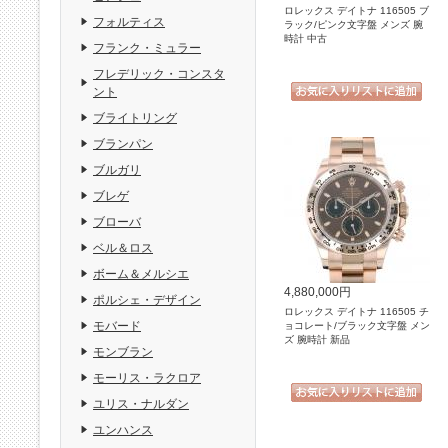
ロレックス デイトナ 116505 ブ
フォルティス
ラック/ピンク文字盤 メンズ 腕
時計 中古
フランク・ミュラー
フレデリック・コンスタ
ント
ブライトリング
ブランパン
ブルガリ
ブレゲ
ブローバ
ベル＆ロス
ボーム＆メルシエ
4,880,000円
ポルシェ・デザイン
ロレックス デイトナ 116505 チ
モバード
ョコレート/ブラック文字盤 メン
ズ 腕時計 新品
モンブラン
モーリス・ラクロア
ユリス・ナルダン
ユンハンス