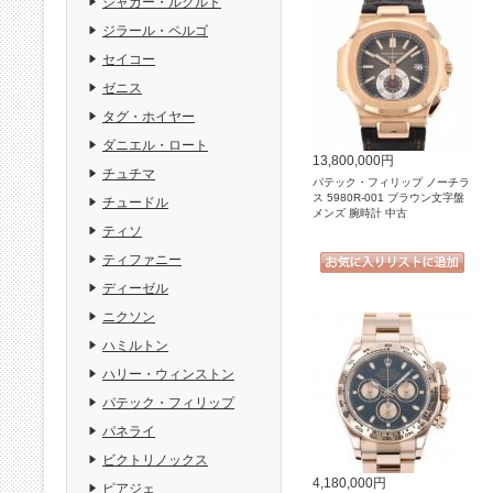
ジャガー・ルクルト
ジラール・ペルゴ
セイコー
ゼニス
タグ・ホイヤー
ダニエル・ロート
13,800,000円
チュチマ
パテック・フィリップ ノーチラ
ス 5980R-001 ブラウン文字盤
チュードル
メンズ 腕時計 中古
ティソ
ティファニー
ディーゼル
ニクソン
ハミルトン
ハリー・ウィンストン
パテック・フィリップ
パネライ
ビクトリノックス
4,180,000円
ピアジェ