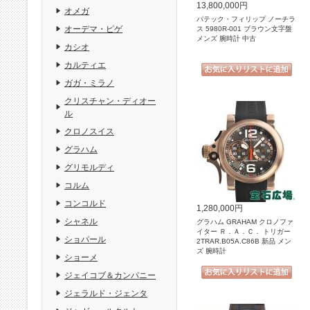
13,800,000円
オメガ
パテック・フィリップ ノーチラ
オーデマ・ピゲ
ス 5980R-001 ブラウン文字盤
メンズ 腕時計 中古
カシオ
カルティエ
ガガ・ミラノ
クリスチャン・ディオー
ル
クロノスイス
グラハム
グリモルディ
コルム
コンコルド
1,280,000円
シャネル
グラハム GRAHAM クロノファ
イター Ｒ．Ａ．Ｃ． トリガー
ショパール
2TRAR.B05A.C86B 新品 メン
ズ 腕時計
ショーメ
ジェイコブ＆カンパニー
ジェラルド・ジェンタ