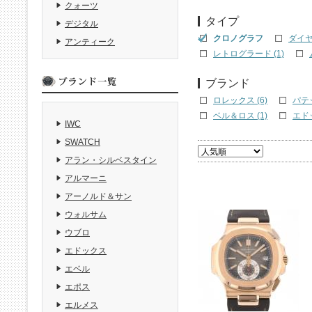
クォーツ
タイプ
デジタル
クロノグラフ
ダイヤ
アンティーク
レトログラード (1)
ブランド
ロレックス (6)
パテ
ベル＆ロス (1)
エドッ
IWC
SWATCH
アラン・シルベスタイン
アルマーニ
アーノルド＆サン
ウォルサム
ウブロ
エドックス
エベル
エポス
エルメス