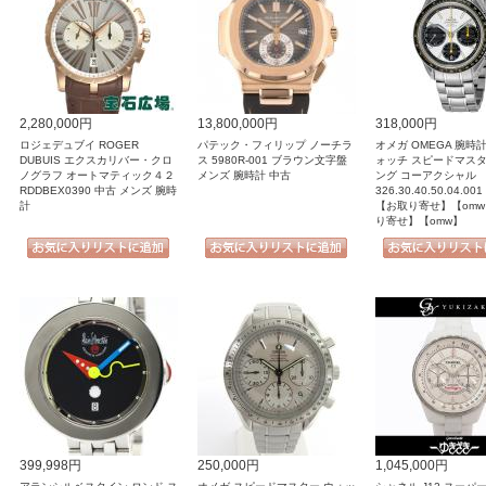
2,280,000円
13,800,000円
318,000円
ロジェデュブイ ROGER
パテック・フィリップ ノーチラ
オメガ OMEGA 腕時
DUBUIS エクスカリバー・クロ
ス 5980R-001 ブラウン文字盤
ォッチ スピードマス
ノグラフ オートマティック４２
メンズ 腕時計 中古
ング コーアクシャル
RDDBEX0390 中古 メンズ 腕時
326.30.40.50.04.0
計
【お取り寄せ】【omw
り寄せ】【omw】
399,998円
250,000円
1,045,000円