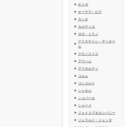
オメガ
オーデマ・ピゲ
カシオ
カルティエ
ガガ・ミラノ
クリスチャン・ディオー
ル
クロノスイス
グラハム
グリモルディ
コルム
コンコルド
シャネル
ショパール
ショーメ
ジェイコブ＆カンパニー
ジェラルド・ジェンタ