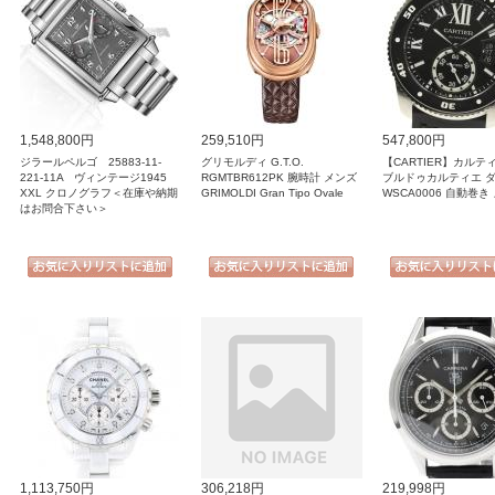
1,548,800円
259,510円
547,800円
ジラールペルゴ 25883-11-
グリモルディ G.T.O.
【CARTIER】カルテ
221-11A ヴィンテージ1945
RGMTBR612PK 腕時計 メンズ
ブルドゥカルティエ 
XXL クロノグラフ＜在庫や納期
GRIMOLDI Gran Tipo Ovale
WSCA0006 自動巻き
はお問合下さい＞
1,113,750円
306,218円
219,998円