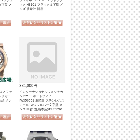
ーレッジェ
シャネル J12 GMT マットブラ
文字盤 メ
ック H3101 ブラック文字盤 メ
ンズ 腕時計 新品
331,000円
クロノファ
インターナショナルウォッチカ
トリガー
ンパニー ポートフィノ
 新品 メン
IW356501 腕時計 ステンレスス
チール IWC シルバー文字盤 メ
ンズ 中古 (飯能本店)/DH55261