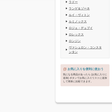
ラドー
ランゲ＆ゾーネ
ルイ・ヴィトン
ルミノックス
ロジェ・デュブイ
ロレックス
ロンジン
ヴァシュロン・コンスタ
ンタン
お気に入りを便利に使おう
気になる商品があったら [お気に入りに
追加] ボタンでお気に入りリストに追加
して簡単に比較できます。