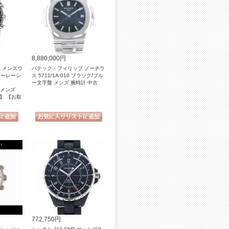
8,880,000円
計 メンズウ
パテック・フィリップ ノーチラ
ターレーシ
ス 5711/1A-010 ブラック/ブル
ー文字盤 メンズ 腕時計 中古
01 メンズ
】 【お取
772,750円