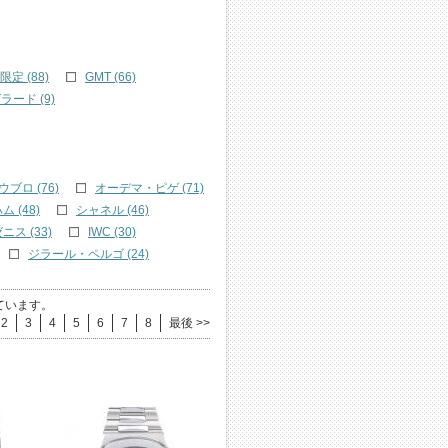
限定 (88)
GMT (66)
ード (9)
ウブロ (76)
オーデマ・ピゲ (71)
 (48)
シャネル (46)
ニス (33)
IWC (30)
ジラール・ペルゴ (24)
ています。
2
3
4
5
6
7
8
最後 >>