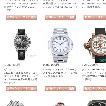
アランシルベスタイン ロンド ス
オメガ スピードマスター ウォッ
シャネル J12 スーパ
マイルデイ ステンレススチール
チ 腕時計 メンズ シルバー ステ
ーラ H3410 シルバー
自動巻き メンズ 時計 OS11
ンレススチール SS 323.10 中古
ンズ 腕時計 新品
【中古】
1,082,400円
9,380,000円
1,280,000円
ゼニス
パテック・フィリップ ノーチラ
グラハム GRAHAM 
16.2150.4062/91.C760 エル
ス 5711/1A-011 ホワイト文字盤
イター Ｒ．Ａ．Ｃ． 
プリメロ クロノマスター レデ
メンズ 腕時計 新品
2TRAR.W01A.C74B
ィ・38MM＜在庫や納期はお問
ズ 腕時計
合下さい＞