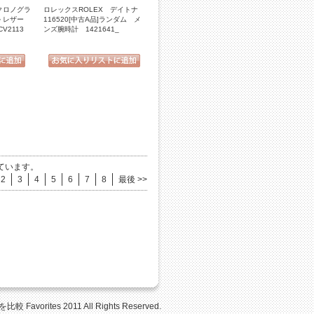
クロノグラ
ロレックスROLEX デイトナ
 レザー
116520[中古A品]ランダム メ
V2113
ンズ腕時計 1421641_
ています。
2
3
4
5
6
7
8
最後 >>
Favorites 2011 All Rights Reserved.