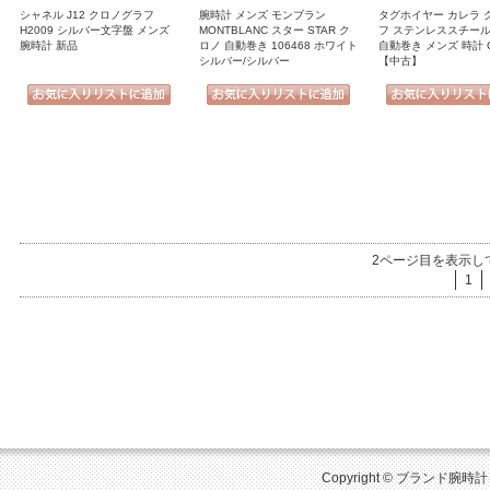
シャネル J12 クロノグラフ
腕時計 メンズ モンブラン
タグホイヤー カレラ 
H2009 シルバー文字盤 メンズ
MONTBLANC スター STAR ク
フ ステンレススチール
腕時計 新品
ロノ 自動巻き 106468 ホワイト
自動巻き メンズ 時計 C
シルバー/シルバー
【中古】
2ページ目を表示し
1
Copyright © ブランド腕時計を比較 