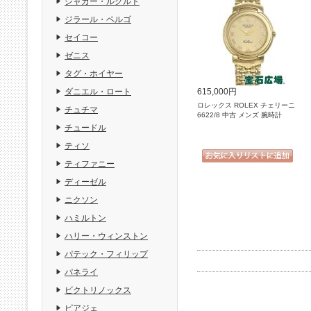
ジャガー・ルクルト
ジラール・ペルゴ
セイコー
ゼニス
タグ・ホイヤー
615,000円
ダニエル・ロート
ロレックス ROLEX チェリーニ
チュチマ
6622/8 中古 メンズ 腕時計
チュードル
ティソ
ティファニー
ディーゼル
ニクソン
ハミルトン
ハリー・ウィンストン
パテック・フィリップ
パネライ
ビクトリノックス
ピアジェ