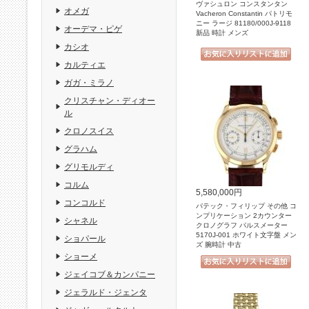
ヴァシュロン コンスタンタン
オメガ
Vacheron Constantin パトリモ
ニー ラージ 81180/000J-9118
オーデマ・ピゲ
新品 時計 メンズ
カシオ
カルティエ
ガガ・ミラノ
クリスチャン・ディオー
ル
クロノスイス
グラハム
グリモルディ
コルム
5,580,000円
コンコルド
パテック・フィリップ その他 コ
ンプリケーション 2カウンター
シャネル
クロノグラフ パルスメーター
5170J-001 ホワイト文字盤 メン
ショパール
ズ 腕時計 中古
ショーメ
ジェイコブ＆カンパニー
ジェラルド・ジェンタ