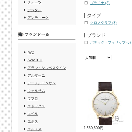
クォーツ
プラチナ (3)
デジタル
タイプ
アンティーク
クロノグラフ (3)
ブランド
パテック・フィリップ (6)
IWC
SWATCH
アラン・シルベスタイン
アルマーニ
アーノルド＆サン
ウォルサム
ウブロ
エドックス
エベル
エポス
1,560,600円
エルメス