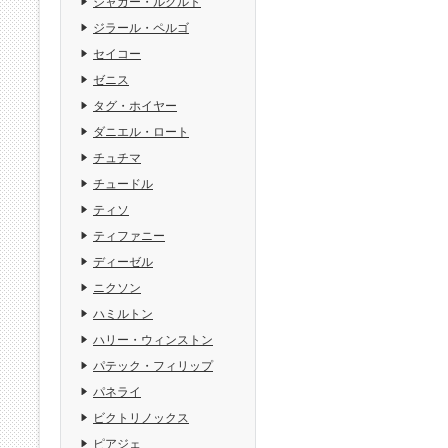
ジャガー・ルクルト
ジラール・ペルゴ
セイコー
ゼニス
タグ・ホイヤー
ダニエル・ロート
チュチマ
チュードル
ティソ
ティファニー
ディーゼル
ニクソン
ハミルトン
ハリー・ウィンストン
パテック・フィリップ
パネライ
ビクトリノックス
ピアジェ