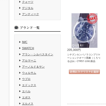
クォーツ
デジタル
アンティーク
IWC
SWATCH
205,300円
アラン・シルベスタイン
シチズンカンパノラコンプリケ
ーションクオーツ黒橡（くろつ
アルマーニ
るばみ）CTR57-1091新品
アーノルド＆サン
ウォルサム
ウブロ
エドックス
エベル
エポス
エルメス