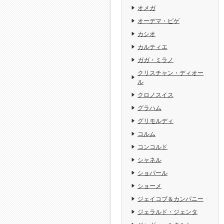
オメガ
オーデマ・ピゲ
カシオ
カルティエ
ガガ・ミラノ
クリスチャン・ディオー
ル
クロノスイス
グラハム
グリモルディ
コルム
コンコルド
シャネル
ショパール
ショーメ
ジェイコブ＆カンパニー
ジェラルド・ジェンタ