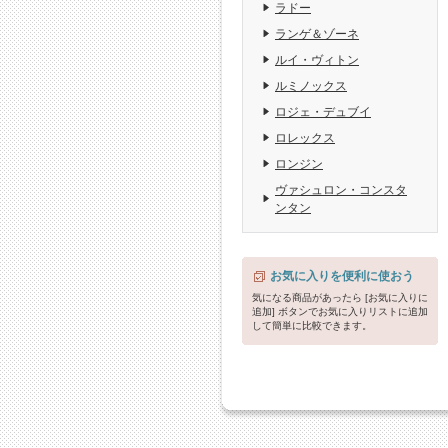
ラドー
ランゲ＆ゾーネ
ルイ・ヴィトン
ルミノックス
ロジェ・デュブイ
ロレックス
ロンジン
ヴァシュロン・コンスタ
ンタン
お気に入りを便利に使おう
気になる商品があったら [お気に入りに
追加] ボタンでお気に入りリストに追加
して簡単に比較できます。