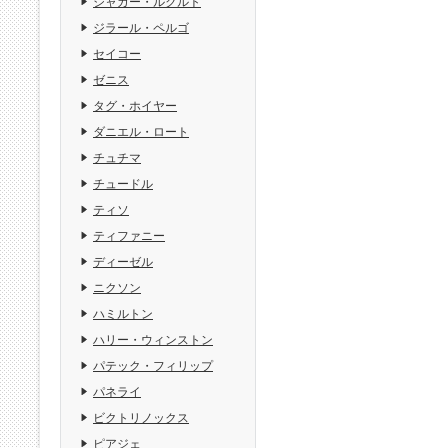
ジャガー・ルクルト
ジラール・ペルゴ
セイコー
ゼニス
タグ・ホイヤー
ダニエル・ロート
チュチマ
チュードル
ティソ
ティファニー
ディーゼル
ニクソン
ハミルトン
ハリー・ウィンストン
パテック・フィリップ
パネライ
ビクトリノックス
ピアジェ