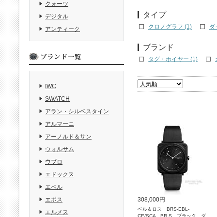
クォーツ
タイプ
デジタル
クロノグラフ (1)
ダ
アンティーク
ブランド
タグ・ホイヤー (1)
IWC
SWATCH
アラン・シルベスタイン
アルマーニ
アーノルド＆サン
ウォルサム
ウブロ
エドックス
エベル
308,000円
エポス
ベル＆ロス BRS-EBL-
エルメス
CE/SCA BR S ブラック ダ