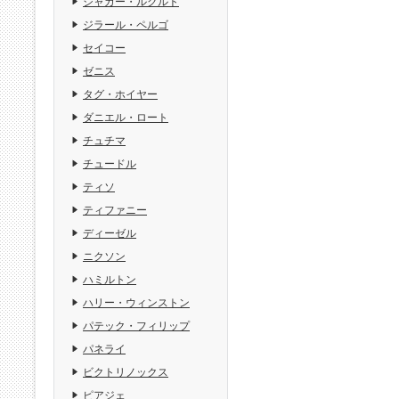
ジャガー・ルクルト
ジラール・ペルゴ
セイコー
ゼニス
タグ・ホイヤー
ダニエル・ロート
チュチマ
チュードル
ティソ
ティファニー
ディーゼル
ニクソン
ハミルトン
ハリー・ウィンストン
パテック・フィリップ
パネライ
ビクトリノックス
ピアジェ