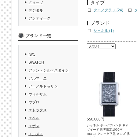
タイプ
クォーツ
クロノグラフ (24)
ダ
デジタル
アンティーク
ブランド
シャネル (1)
IWC
SWATCH
アラン・シルベスタイン
アルマーニ
アーノルド＆サン
ウォルサム
ウブロ
エドックス
エベル
550,000円
シャネル ボーイフレンド ネオ
エポス
ツイード 世界限定1000本
エルメス
H6128 グレー文字盤 メンズ 腕