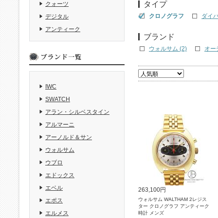
タイプ
クォーツ
クロノグラフ
ダイバー
デジタル
アンティーク
ブランド
ウォルサム (2)
オーデ
IWC
SWATCH
アラン・シルベスタイン
アルマーニ
アーノルド＆サン
ウォルサム
ウブロ
エドックス
エベル
263,100円
ウォルサム WALTHAM 2レジス
エポス
ター クロノグラフ アンティーク
エルメス
時計 メンズ