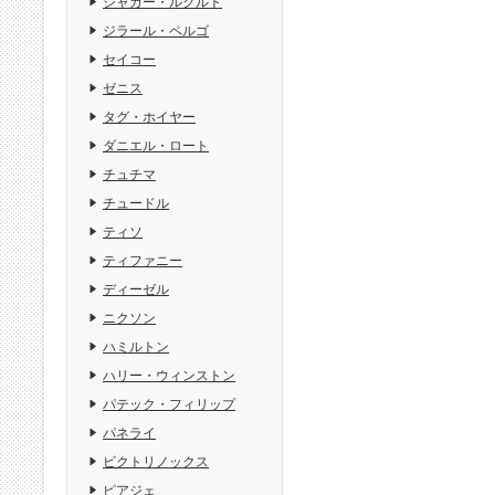
ジャガー・ルクルト
ジラール・ペルゴ
セイコー
ゼニス
タグ・ホイヤー
ダニエル・ロート
チュチマ
チュードル
ティソ
ティファニー
ディーゼル
ニクソン
ハミルトン
ハリー・ウィンストン
パテック・フィリップ
パネライ
ビクトリノックス
ピアジェ