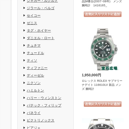
ジャガー・ルクルト
品]M番台(2007~08年) メンズ
腕時計 1416165_
ジラール・ペルゴ
セイコー
ゼニス
タグ・ホイヤー
ダニエル・ロート
チュチマ
チュードル
ティソ
ティファニー
1,950,000円
ディーゼル
ロレックス ROLEX サブマリー
ニクソン
ナデイト 116610LV 新品 メン
ズ 腕時計
ハミルトン
ハリー・ウィンストン
パテック・フィリップ
パネライ
ビクトリノックス
ピアジェ