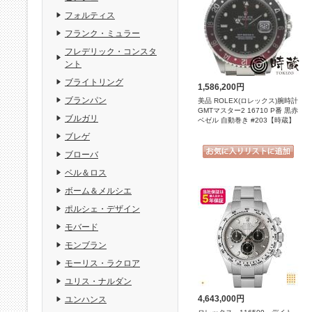
フォルティス
フランク・ミュラー
フレデリック・コンスタ
ント
ブライトリング
1,586,200円
ブランパン
美品 ROLEX(ロレックス)腕時計
GMTマスター2 16710 P番 黒赤
ブルガリ
ベゼル 自動巻き #203【時蔵】
ブレゲ
ブローバ
ベル＆ロス
ボーム＆メルシエ
ポルシェ・デザイン
モバード
モンブラン
モーリス・ラクロア
ユリス・ナルダン
4,643,000円
ユンハンス