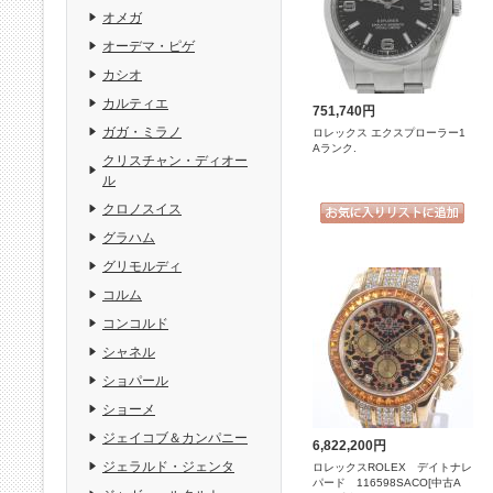
オメガ
オーデマ・ピゲ
カシオ
カルティエ
751,740円
ガガ・ミラノ
ロレックス エクスプローラー1
Aランク.
クリスチャン・ディオー
ル
クロノスイス
グラハム
グリモルディ
コルム
コンコルド
シャネル
ショパール
ショーメ
ジェイコブ＆カンパニー
6,822,200円
ジェラルド・ジェンタ
ロレックスROLEX デイトナレ
パード 116598SACO[中古A