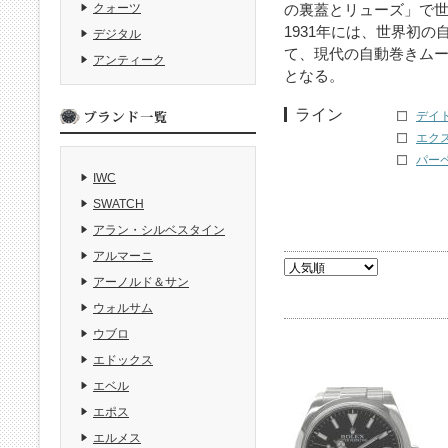
の裏蓋とリューズ」で
クォーツ
1931年には、世界初
デジタル
て、現代の自動巻きム
アンティーク
となる。
ライン
デイトナ
エクス
パーペ
IWC
SWATCH
アラン・シルベスタイン
アルマーニ
アーノルド＆サン
ウォルサム
ウブロ
エドックス
エベル
エポス
エルメス