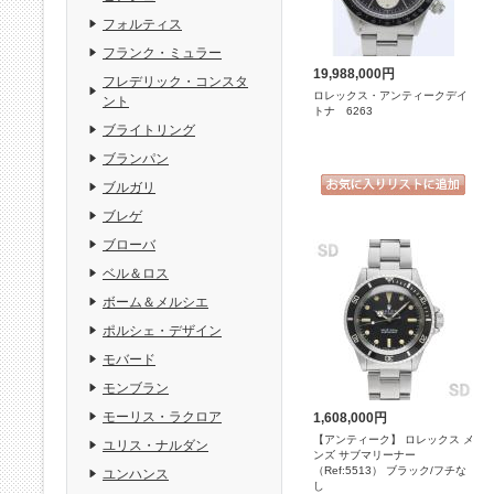
フォルティス
フランク・ミュラー
19,988,000円
フレデリック・コンスタ
ロレックス・アンティークデイ
ント
トナ 6263
ブライトリング
ブランパン
ブルガリ
ブレゲ
ブローバ
ベル＆ロス
ボーム＆メルシエ
ポルシェ・デザイン
モバード
モンブラン
モーリス・ラクロア
1,608,000円
【アンティーク】 ロレックス メ
ユリス・ナルダン
ンズ サブマリーナー
（Ref:5513） ブラック/フチな
ユンハンス
し