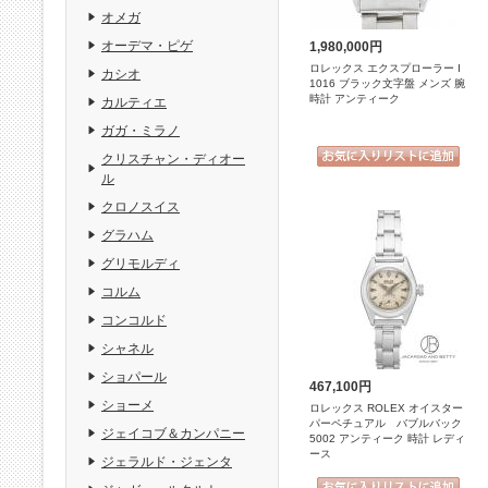
オメガ
オーデマ・ピゲ
1,980,000円
ロレックス エクスプローラー I
カシオ
1016 ブラック文字盤 メンズ 腕
時計 アンティーク
カルティエ
ガガ・ミラノ
クリスチャン・ディオー
ル
クロノスイス
グラハム
グリモルディ
コルム
コンコルド
シャネル
ショパール
467,100円
ショーメ
ロレックス ROLEX オイスター
パーペチュアル バブルバック
ジェイコブ＆カンパニー
5002 アンティーク 時計 レディ
ース
ジェラルド・ジェンタ