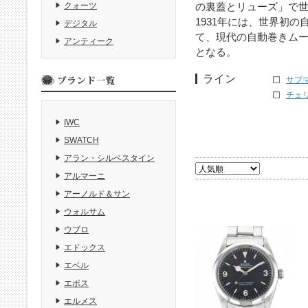
の裏蓋とリューズ」で
クォーツ
1931年には、世界初
デジタル
て、現代の自動巻きム
アンティーク
となる。
ライン
サブマ
チェリ
IWC
SWATCH
アラン・シルベスタイン
アルマーニ
アーノルド＆サン
ウォルサム
ウブロ
エドックス
エベル
エポス
エルメス