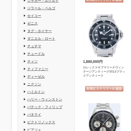
ジャガー・ルクルト
ジラール・ペルゴ
セイコー
ゼニス
タグ・ホイヤー
ダニエル・ロート
チュチマ
チュードル
ティソ
1,880,000円
ロレックスサブマリーナヴィン
ティファニー
テージアンティーク5513ブラッ
クアンティーク
ディーゼル
ニクソン
ハミルトン
ハリー・ウィンストン
パテック・フィリップ
パネライ
ビクトリノックス
ピアジェ