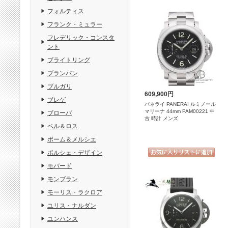
フォルティス
フランク・ミュラー
フレデリック・コンスタ
ント
ブライトリング
ブランパン
ブルガリ
609,900円
ブレゲ
パネライ PANERAI ルミノール
マリーナ 44mm PAM00221 中
ブローバ
古 時計 メンズ
ベル＆ロス
ボーム＆メルシエ
ポルシェ・デザイン
モバード
モンブラン
モーリス・ラクロア
ユリス・ナルダン
ユンハンス