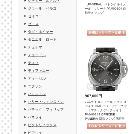
ジャガー・ルクルト
【PANERAI】パネライ ルミノ
ジラール・ペルゴ
ール マリーナ PAM00104 自
動巻き メンズ
セイコー
ゼニス
タグ・ホイヤー
ダニエル・ロート
チュチマ
チュードル
ティソ
ティファニー
ディーゼル
ニクソン
ハミルトン
967,000円
ハリー・ウィンストン
パネライ ルミノール ドゥエ ３
デイズ GMT パワーリザーブ オ
パテック・フィリップ
ートマチック アッチャイオ
PAM00944 OFFICINE
パネライ
PANERAI 新品 メンズ 腕時計
ビクトリノックス
ピアジェ