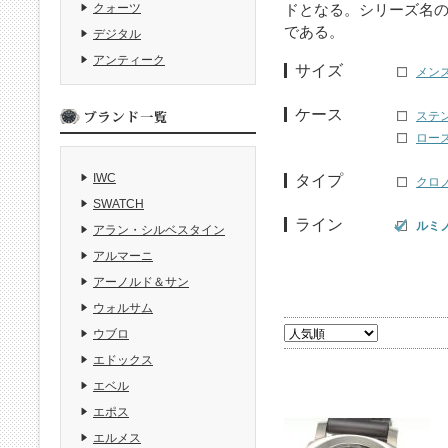
ドとなる。シリーズ名
クォーツ
である。
デジタル
アンティーク
サイズ
メンズ
ケース
ステ
ロー
IWC
タイプ
クロ
SWATCH
ライン
ルミ
アラン・シルベスタイン
アルマーニ
アーノルド＆サン
ウォルサム
ウブロ
エドックス
エベル
エポス
エルメス