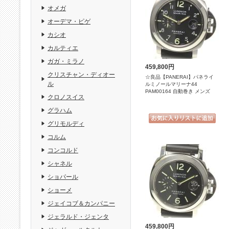
オメガ
オーデマ・ピゲ
カシオ
カルティエ
ガガ・ミラノ
459,800円
クリスチャン・ディオー
☆良品【PANERAI】パネライ
ル
ルミノールマリーナ44
PAM00164 自動巻き メンズ
クロノスイス
グラハム
グリモルディ
コルム
コンコルド
シャネル
ショパール
ショーメ
ジェイコブ＆カンパニー
ジェラルド・ジェンタ
459,800円