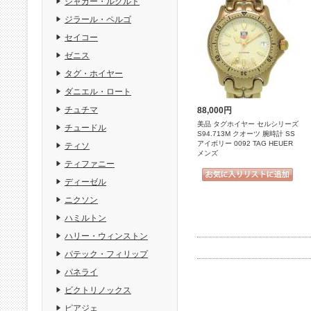
ジャガー・ルクルト
ジラール・ペルゴ
セイコー
ゼニス
タグ・ホイヤー
ダニエル・ロート
チュチマ
88,000円
美品 タグホイヤー セルシリーズ
チュードル
S94.713M クオーツ 腕時計 SS
アイボリー 0092 TAG HEUER
ティソ
メンズ
ティファニー
ディーゼル
ニクソン
ハミルトン
ハリー・ウィンストン
パテック・フィリップ
パネライ
ビクトリノックス
ピアジェ