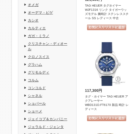
オメガ
TAG HEUER タグホイヤー
WJF1316 リンク タイガーウッ
オーデマ・ピゲ
ズモデル 腕時計 ステンレススチ
ール SS レディース 中古
カシオ
カルティエ
ガガ・ミラノ
クリスチャン・ディオー
ル
クロノスイス
グラハム
グリモルディ
コルム
コンコルド
117,300円
シャネル
タグ・ホイヤー TAG HEUER ア
クアレーサー
ショパール
WBD131D.FT6170 新品 時計 レ
ディース
ショーメ
ジェイコブ＆カンパニー
ジェラルド・ジェンタ