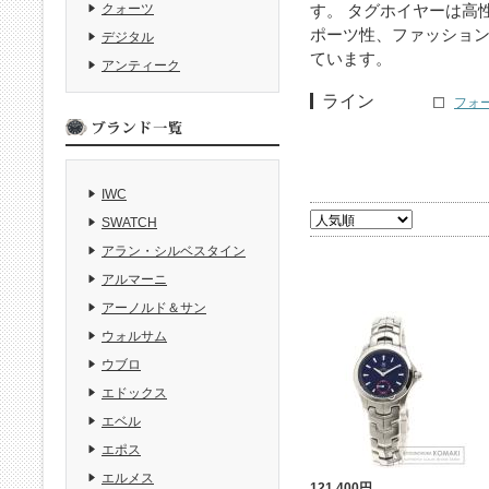
す。 タグホイヤーは高
クォーツ
ポーツ性、ファッショ
デジタル
ています。
アンティーク
ライン
フォー
IWC
SWATCH
アラン・シルベスタイン
アルマーニ
アーノルド＆サン
ウォルサム
ウブロ
エドックス
エベル
エポス
エルメス
121,400円