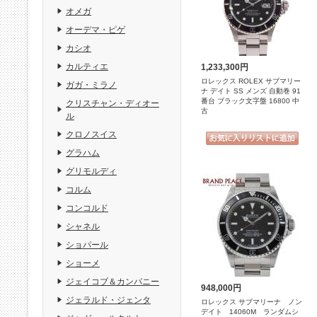
オメガ
オーデマ・ピゲ
カシオ
カルティエ
1,233,300円
ロレックス ROLEX サブマリー
ガガ・ミラノ
ナ デイト SS メンズ 自動巻 91
番台 ブラック文字盤 16800 中
クリスチャン・ディオー
古
ル
クロノスイス
グラハム
グリモルディ
コルム
コンコルド
シャネル
ショパール
ショーメ
ジェイコブ＆カンパニー
948,000円
ジェラルド・ジェンタ
ロレックス サブマリーナ ノン
デイト 14060M ランダムシ