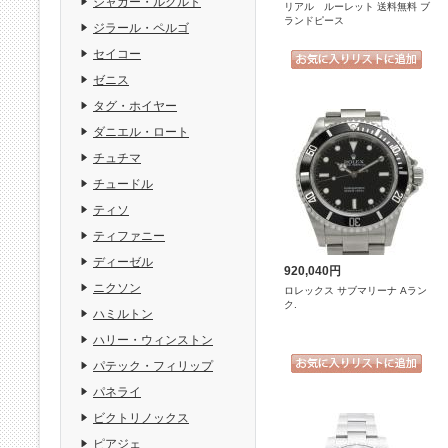
ジャガー・ルクルト
リアル ルーレット 送料無料 ブ
ランドピース
ジラール・ペルゴ
セイコー
ゼニス
タグ・ホイヤー
ダニエル・ロート
チュチマ
チュードル
ティソ
ティファニー
ディーゼル
920,040円
ニクソン
ロレックス サブマリーナ Aラン
ク.
ハミルトン
ハリー・ウィンストン
パテック・フィリップ
パネライ
ビクトリノックス
ピアジェ