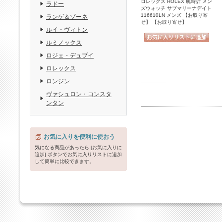
ロレックス ROLEX 腕時計 メン
ラドー
ズウォッチ サブマリーナデイト
116610LN メンズ 【お取り寄
ランゲ＆ゾーネ
せ】 【お取り寄せ】
ルイ・ヴィトン
ルミノックス
ロジェ・デュブイ
ロレックス
ロンジン
ヴァシュロン・コンスタ
ンタン
お気に入りを便利に使おう
気になる商品があったら [お気に入りに
追加] ボタンでお気に入りリストに追加
して簡単に比較できます。