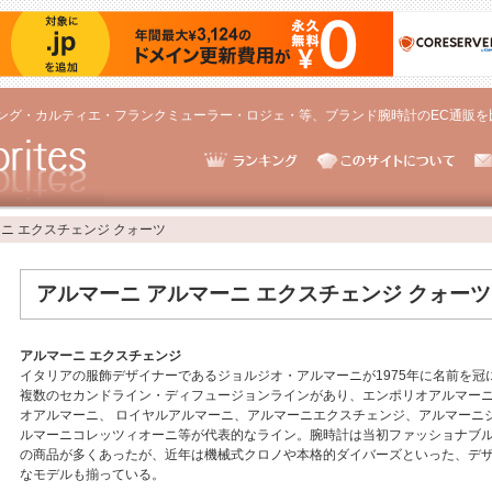
ング・カルティエ・フランクミューラー・ロジェ・等、ブランド腕時計のEC通販を
ニ エクスチェンジ クォーツ
アルマーニ アルマーニ エクスチェンジ クォーツ
アルマーニ エクスチェンジ
イタリアの服飾デザイナーであるジョルジオ・アルマーニが1975年に名前を冠
複数のセカンドライン・ディフュージョンラインがあり、エンポリオアルマー
オアルマーニ、 ロイヤルアルマーニ、アルマーニエクスチェンジ、アルマーニ
ルマーニコレッツィオーニ等が代表的なライン。腕時計は当初ファッショナブ
の商品が多くあったが、近年は機械式クロノや本格的ダイバーズといった、デ
なモデルも揃っている。