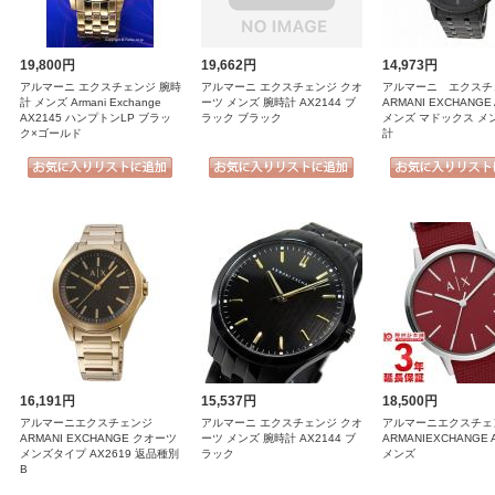
19,800円
19,662円
14,973円
アルマーニ エクスチェンジ 腕時
アルマーニ エクスチェンジ クオ
アルマーニ エクスチ
計 メンズ Armani Exchange
ーツ メンズ 腕時計 AX2144 ブ
ARMANI EXCHANGE 
AX2145 ハンプトンLP ブラッ
ラック ブラック
メンズ マドックス メ
ク×ゴールド
計
16,191円
15,537円
18,500円
アルマーニエクスチェンジ
アルマーニ エクスチェンジ クオ
アルマーニエクスチェ
ARMANI EXCHANGE クオーツ
ーツ メンズ 腕時計 AX2144 ブ
ARMANIEXCHANGE 
メンズタイプ AX2619 返品種別
ラック
メンズ
B