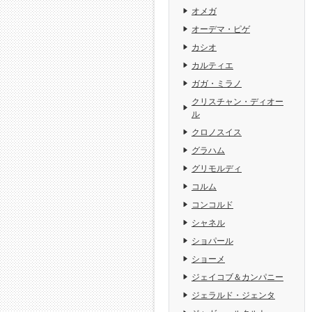
オメガ
オーデマ・ピゲ
カシオ
カルティエ
ガガ・ミラノ
クリスチャン・ディオー
ル
クロノスイス
グラハム
グリモルディ
コルム
コンコルド
シャネル
ショパール
ショーメ
ジェイコブ＆カンパニー
ジェラルド・ジェンタ