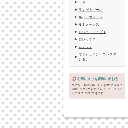
ラドー
ランゲ＆ゾーネ
ルイ・ヴィトン
ルミノックス
ロジェ・デュブイ
ロレックス
ロンジン
ヴァシュロン・コンスタ
ンタン
お気に入りを便利に使おう
気になる商品があったら [お気に入りに
追加] ボタンでお気に入りリストに追加
して簡単に比較できます。